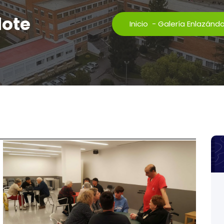
dote
Inicio
-
Galería Enlazánd