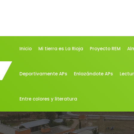
Inicio
Mi tierra es La Rioja
Proyecto REM
Al
Deportivamente APs
Enlazándote APs
Lectur
Entre colores y literatura