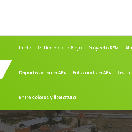
Inicio
Mi tierra es La Rioja
Proyecto REM
Al
Deportivamente APs
Enlazándote APs
Lectur
Entre colores y literatura