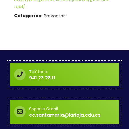
facil/
Categorías:
Proyectos
Teléfono
941 23 28 11
Soporte Gmail
cc.santamaria@larioja.edu.es