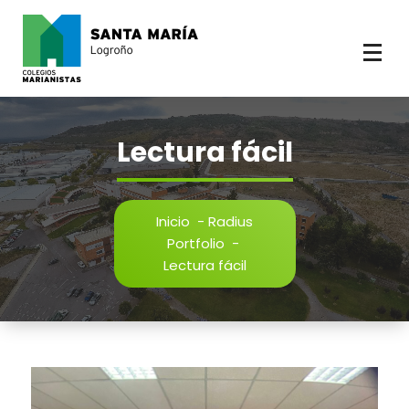
Saltar
al
contenido
Lectura fácil
Inicio
-
Radius
Portfolio
-
Lectura fácil